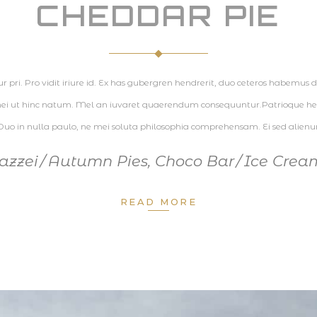
CHEDDAR PIE
pri. Pro vidit iriure id. Ex has gubergren hendrerit, duo ceteros habemus deli
 mei ut hinc natum. Mel an iuvaret quaerendum consequuntur.Patrioque hendr
uo in nulla paulo, ne mei soluta philosophia comprehensam. Ei sed alie
azzei
Autumn Pies
,
Choco Bar
Ice Crea
READ MORE