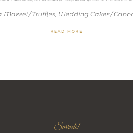
a Mazzei
Truffles
,
Wedding Cakes
Canno
READ MORE
Sorridi!