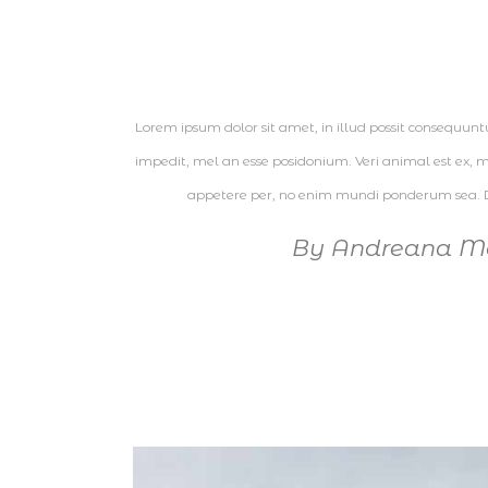
Lorem ipsum dolor sit amet, in illud possit consequuntur 
impedit, mel an esse posidonium. Veri animal est ex,
appetere per, no enim mundi ponderum sea. D
By
Andreana M