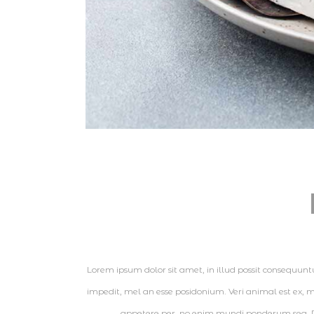
Lorem ipsum dolor sit amet, in illud possit consequuntur 
impedit, mel an esse posidonium. Veri animal est ex,
appetere per, no enim mundi ponderum sea. D