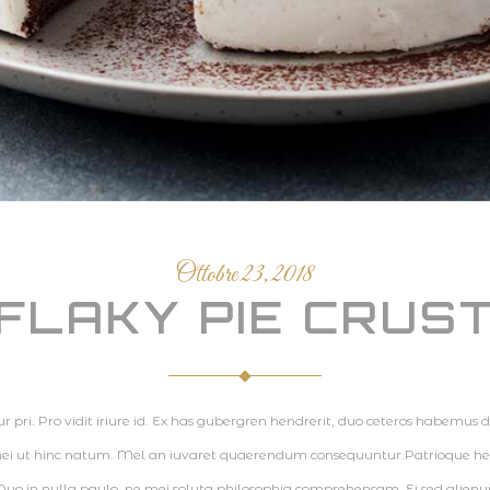
Ottobre 23, 2018
FLAKY PIE CRUS
pri. Pro vidit iriure id. Ex has gubergren hendrerit, duo ceteros habemus deli
 mei ut hinc natum. Mel an iuvaret quaerendum consequuntur.Patrioque hendr
uo in nulla paulo, ne mei soluta philosophia comprehensam. Ei sed alie