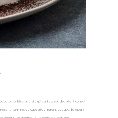
T
cata no, illud everti explicari est ne. Usu ei elit consul
erit nam no, eu case atqui forensibus usu. Id aperiri
num mentitum qualisque. Te diam animal pro.