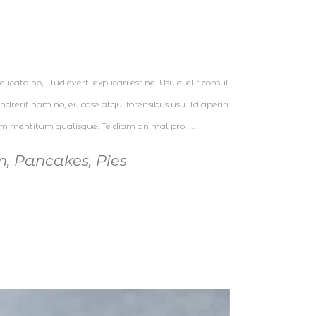
cata no, illud everti explicari est ne. Usu ei elit consul
erit nam no, eu case atqui forensibus usu. Id aperiri
num mentitum qualisque. Te diam animal pro.
m
,
Pancakes
,
Pies