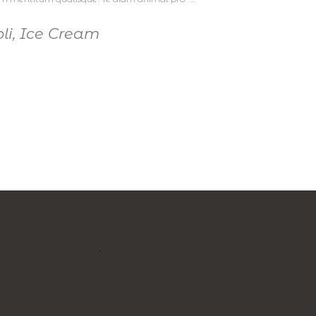
li
,
Ice Cream