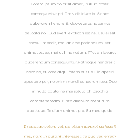
Lorem ipsum dolor sit amet, in illud possit
consequuntur pri. Pro vidit iriure id. Ex has
gubergren hendrerit, duo ceteros habemus
delicata no, illud everti explicari est ne. Usu ei elit
consul impedit, mel an esse posidonium. Veri
animal est ex, mei ut hinc natum. Mel an iuvaret
quaerendum consequuntur.Patrioque hendrerit
nam no, eu case atqui forensibus usu. Id aperiri
appetere per, no enim mundi ponderum sea. Duo
in nulla paulo, ne mei soluta philosophia
comprehensam. Ei sed alienum mentitum
qualisque. Te diam animal pro. Eu mea quida.
In causae cetero vel, ad etiam iuvaret scripserit
mei, nam in putant interesset. Te quo veri errem