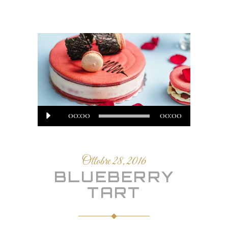
Audio
00:00
00:00
Player
Ottobre 28, 2016
BLUEBERRY
TART