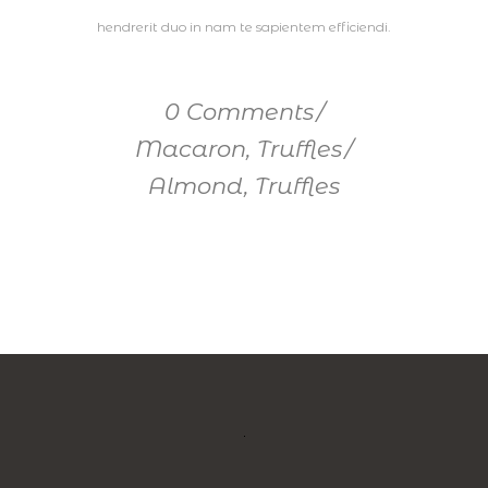
hendrerit duo in nam te sapientem efficiendi.
0 Comments
Macaron
,
Truffles
Almond
,
Truffles