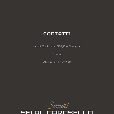
CONTATTI
via di Corticella 184/8 – Bologna
E-mail:
Phone:
051 322280
Sorridi!
SEI AL CAROSELLO