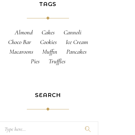
TAGS
Almond
Cakes
Cannoli
Choco Bar
Cookies
Ice Cream
Macaroons
Muffin
Pancakes
Pies
Truffles
SEARCH
Search
for: