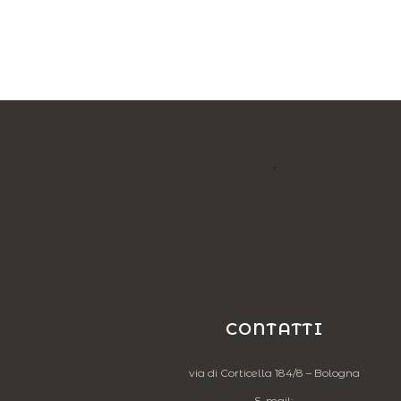
CONTATTI
via di Corticella 184/8 – Bologna
E-mail: