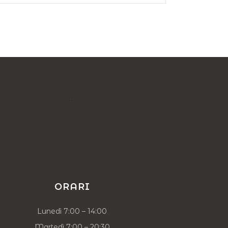
ORARI
Lunedì
7:00
–
14:00
Martedì
7:00
–
20:30