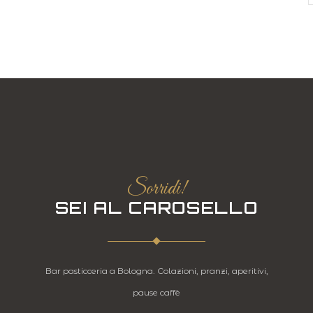
Sorridi!
SEI AL CAROSELLO
Bar pasticceria a Bologna. Colazioni, pranzi, aperitivi,
pause caffè