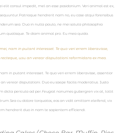
 ei elit consul impedit, mel an esse posidonium. Veri animal est ex,
equuntur.Patrioque hendrerit nam no, eu case atqui forensibus
nderum sea. Duo in nulla paulo, ne mei soluta philosophia
m qualisque. Te diam animal pro. Eu mea quida.
mei, nam in putant interesset. Te quo veri errem liberavisse,
ecteque, usu an verear disputationi reformidans ex mea.
 nam in putant interesset. Te quo veri errem liberavisse, assentior
n verear disputationi. Duo eu saepe facilis moderatius. Iusto
m dicta pericula ad per.Feugiat nonumes gubergren vix at, tollit
trum.Sea cu dolore torquatos, eos an vidit omittam eleifend, vix
m hendrerit duo in nam te sapientem efficiendi.
ing Cakes
Choco Bar
,
Muffin
,
Pies